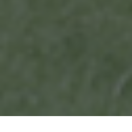
Knjiga
Radničke sportske igre u Subotici