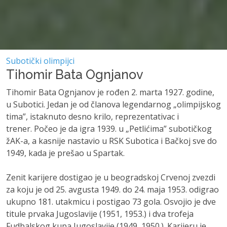
Subotički olimpijci
Tihomir Bata Ognjanov
Tihomir Bata Ognjanov je rođen 2. marta 1927. godine,
u Subotici. Jedan je od članova legendarnog
„
olimpijskog
tima
”
, istaknuto desno krilo, reprezentativac i
trener. Počeo je da igra 1939. u „Petlićima
”
subotičkog
žAK-a, a kasnije nastavio u RSK Subotica i Bačkoj sve do
1949, kada je prešao u Spartak.
Zenit karijere dostigao je u beogradskoj Crvenoj zvezdi
za koju je od 25. avgusta 1949. do 24. maja 1953. odigrao
ukupno 181. utakmicu i postigao 73 gola. Osvojio je dve
titule prvaka Jugoslavije (1951, 1953.) i dva trofeja
Fudbalskog kupa Jugoslavije (1949, 1950.). Karijeru je