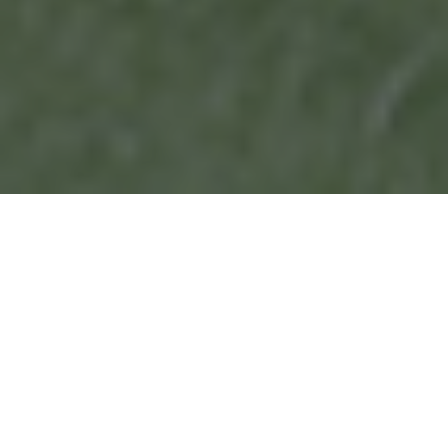
Knjiga
Sportsko društvo Stari žednik
Sa promenljivim uspehom
Sportsko društvo Stari žednik osnovano je 1958. godine.
Sportskih aktivnosti u ovom mestu bilo je, međutim, i do
tada. Te, 1958. godine, umesto dotadašnjeg Fudbalskog
kluba Ratar, koji se nije zvanično takmičio, osnovan je
Fudbalski klub Stari Zednik. On se od tada, pa sve do
danas, s promenljivim uspehom takmiči u Opštinskoj i